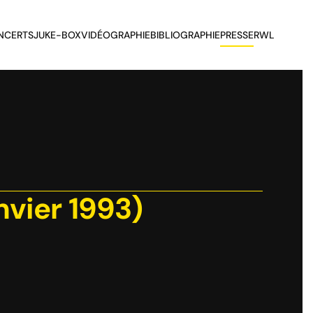
NCERTS
JUKE-BOX
VIDÉOGRAPHIE
BIBLIOGRAPHIE
PRESSE
RWL
nvier 1993)