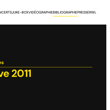
NCERTS
JUKE-BOX
VIDÉOGRAPHIE
BIBLIOGRAPHIE
PRESSE
RWL
es
ve 2011