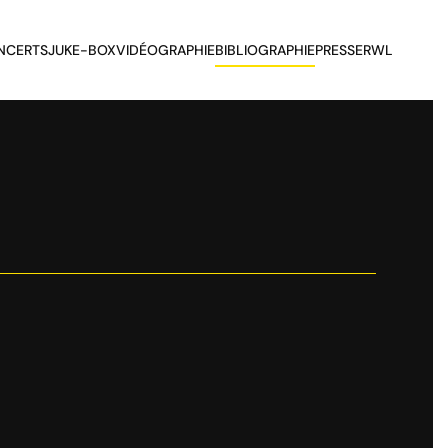
NCERTS
JUKE-BOX
VIDÉOGRAPHIE
BIBLIOGRAPHIE
PRESSE
RWL