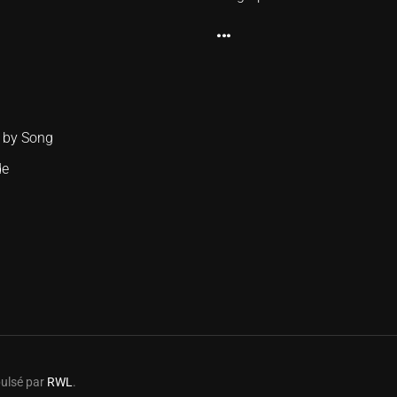
...
 by Song
de
pulsé par
RWL
.