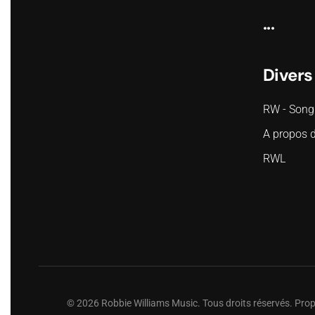
...
Divers
RW - Song
A propos 
RWL
©
2026
Robbie Williams Music. Tous droits réservés. Pro